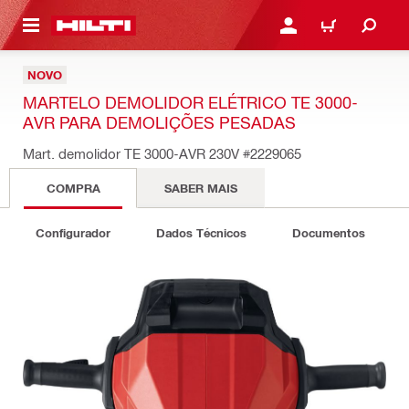
ONTEÚDO PRINCIPAL
ENTRAR OU CADASTRAR
CARRINHO
NOVO
MARTELO DEMOLIDOR ELÉTRICO TE 3000-
AVR PARA DEMOLIÇÕES PESADAS
Mart. demolidor TE 3000-AVR 230V
#2229065
COMPRA
SABER MAIS
Configurador
Dados Técnicos
Documentos