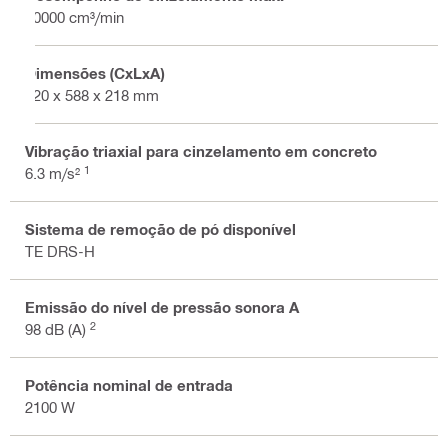
60000 cm³/min
Dimensões (CxLxA)
820 x 588 x 218 mm
Vibração triaxial para cinzelamento em concreto
1
6.3 m/s²
Sistema de remoção de pó disponível
TE DRS-H
Emissão do nível de pressão sonora A
2
98 dB (A)
Potência nominal de entrada
2100 W