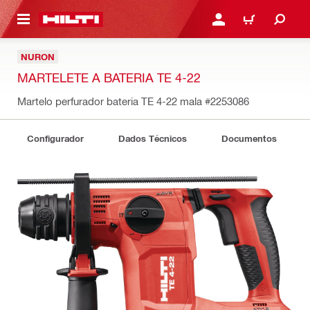
ONTEÚDO PRINCIPAL
ENTRAR OU CADASTRAR
CARRINHO
NURON
MARTELETE A BATERIA TE 4-22
Martelo perfurador bateria TE 4-22 mala
#2253086
Configurador
Dados Técnicos
Documentos