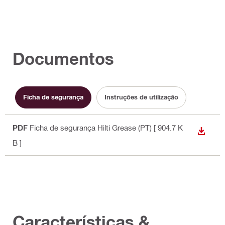
Documentos
Ficha de segurança
Instruções de utilização
PDF
Ficha de segurança Hilti Grease (PT)
[ 904.7 K
DOWN
B ]
Características &