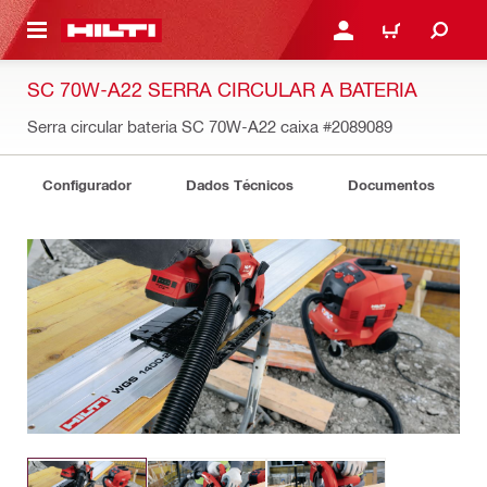
ONTEÚDO PRINCIPAL
ENTRAR OU CADASTRAR
CARRINHO
SC 70W-A22 SERRA CIRCULAR A BATERIA
Serra circular bateria SC 70W-A22 caixa
#2089089
Configurador
Dados Técnicos
Documentos