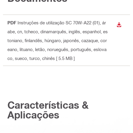
PDF
Instruções de utilização SC 70W-A22 (01)
, ár
DOWN
abe, cn, tcheco, dinamarquês, inglês, espanhol, es
toniano, finlandês, húngaro, japonês, cazaque, cor
eano, lituano, letão, norueguês, português, eslova
co, sueco, turco, chinês
[ 5.5 MB ]
Características &
Aplicações