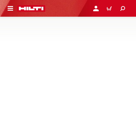
ONTEÚDO PRINCIPAL
ENTRAR OU CADASTRAR
CARRINHO
ADAPTADORES E PEÇAS DE LIGAÇÃO
Não há produtos nessa categoria
Infelizmente não há resultados correspondentes à
sua seleção. Por favor tente novamente mais tarde