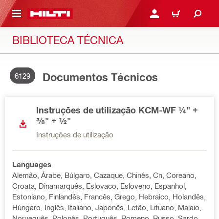
ONTEÚDO PRINCIPAL
ENTRAR OU CADASTRAR
CARRINHO
BIBLIOTECA TÉCNICA
Documentos Técnicos
6129
Instruções de utilização KCM-WF ¼" +
⅜" + ½"
Instruções de utilização
Languages
Alemão, Árabe, Búlgaro, Cazaque, Chinês, Cn, Coreano,
Croata, Dinamarquês, Eslovaco, Esloveno, Espanhol,
Estoniano, Finlandês, Francês, Grego, Hebraico, Holandês,
Húngaro, Inglês, Italiano, Japonês, Letão, Lituano, Malaio,
Norueguês, Polonês, Português, Romeno, Russo, Sardo,