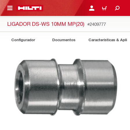
ONTEÚDO PRINCIPAL
ENTRAR OU CADASTRAR
CARRINHO
LIGADOR DS-WS 10MM MP(20)
#2409777
Configurador
Documentos
Características & Apli