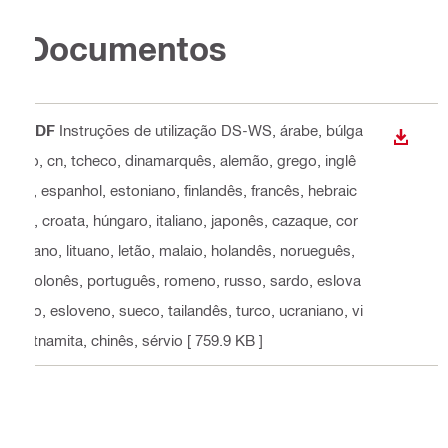
Documentos
PDF
Instruções de utilização DS-WS
, árabe, búlga
DOWN
ro, cn, tcheco, dinamarquês, alemão, grego, inglê
s, espanhol, estoniano, finlandês, francês, hebraic
o, croata, húngaro, italiano, japonês, cazaque, cor
eano, lituano, letão, malaio, holandês, norueguês,
polonês, português, romeno, russo, sardo, eslova
co, esloveno, sueco, tailandês, turco, ucraniano, vi
etnamita, chinês, sérvio
[ 759.9 KB ]