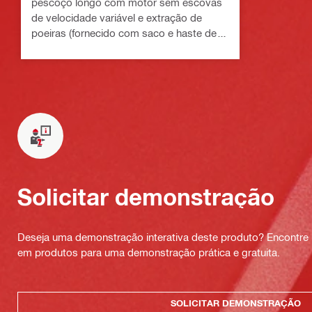
pescoço longo com motor sem escovas
de velocidade variável e extração de
poeiras (fornecido com saco e haste de
extensão)
Solicitar demonstração
Deseja uma demonstração interativa deste produto? Encontre 
em produtos para uma demonstração prática e gratuita.
SOLICITAR DEMONSTRAÇÃO