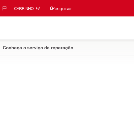
Sugestões de pesquisa
Pesquisar
‎
CARRINHO
Conheça o serviço de reparação