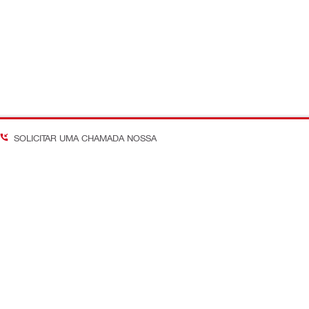
SOLICITAR UMA CHAMADA NOSSA
Acompanhe as últimas tend
 Em Obra
nossos canais globais