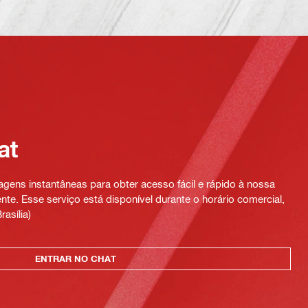
at
ens instantâneas para obter acesso fácil e rápido à nossa
te. Esse serviço está disponível durante o horário comercial,
rasília)
ENTRAR NO CHAT