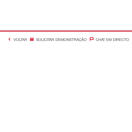
VOLTAR
SOLICITAR DEMONSTRAÇÃO
CHAT EM DIRECTO
Informação adicional
Otimização
Contacte-nos
Controle de
Solicitar contato
Soluções de