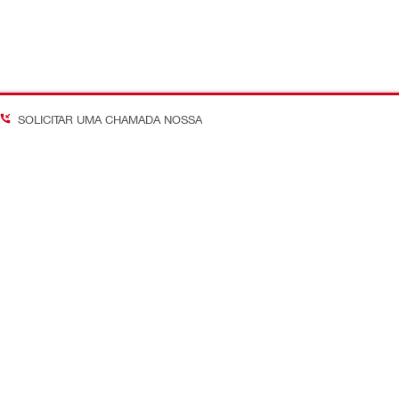
SOLICITAR UMA CHAMADA NOSSA
Acompanhe as últimas tend
 Em Obra
nossos canais globais
 Custos
Facebook
 Engenharia
YouTube