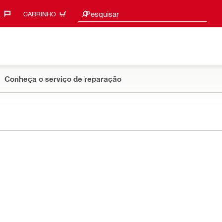
Sugestões de pesquisa
Pesquisar
‎
CARRINHO
Conheça o serviço de reparação