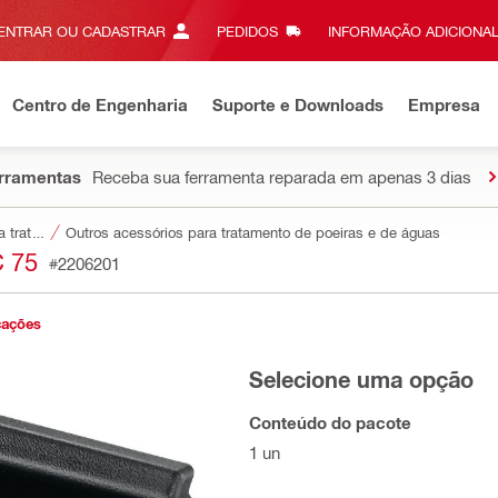
ENTRAR OU CADASTRAR
PEDIDOS
INFORMAÇÃO ADICIONAL
Centro de Engenharia
Suporte e Downloads
Empresa
erramentas
Receba sua ferramenta reparada em apenas 3 dias
Acessórios para tratamento de poeiras e de águas
Outros acessórios para tratamento de poeiras e de águas
 75
#2206201
cações
Selecione uma opção
Conteúdo do pacote
1 un