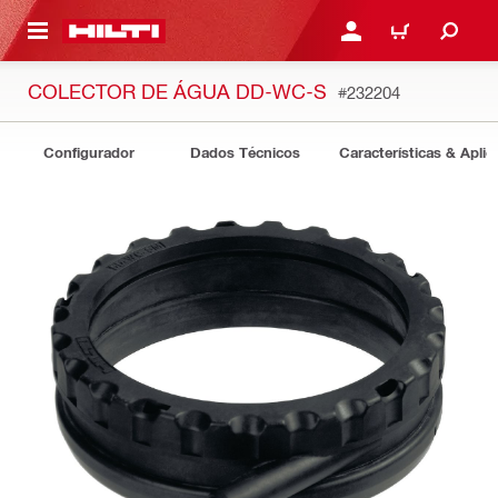
ONTEÚDO PRINCIPAL
ENTRAR OU CADASTRAR
CARRINHO
COLECTOR DE ÁGUA DD-WC-S
#232204
Configurador
Dados Técnicos
Características & Apli