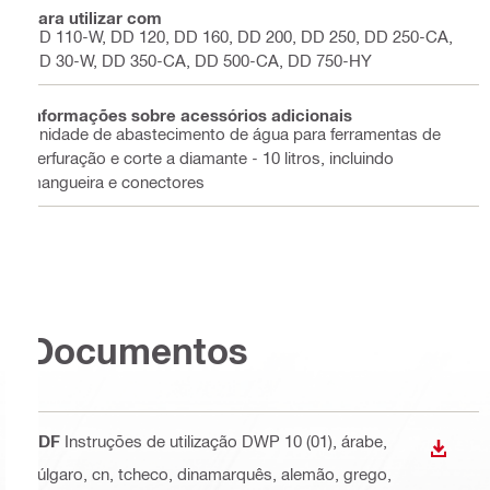
Para utilizar com
DD 110-W, DD 120, DD 160, DD 200, DD 250, DD 250-CA,
DD 30-W, DD 350-CA, DD 500-CA, DD 750-HY
Informações sobre acessórios adicionais
Unidade de abastecimento de água para ferramentas de
perfuração e corte a diamante - 10 litros, incluindo
mangueira e conectores
Documentos
PDF
Instruções de utilização DWP 10 (01)
, árabe,
DOWN
búlgaro, cn, tcheco, dinamarquês, alemão, grego,