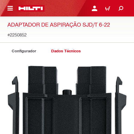
ONTEÚDO PRINCIPAL
ENTRAR OU CADASTRAR
CARRINHO
ADAPTADOR DE ASPIRAÇÃO SJD/T 6-22
#2250852
Configurador
Dados Técnicos