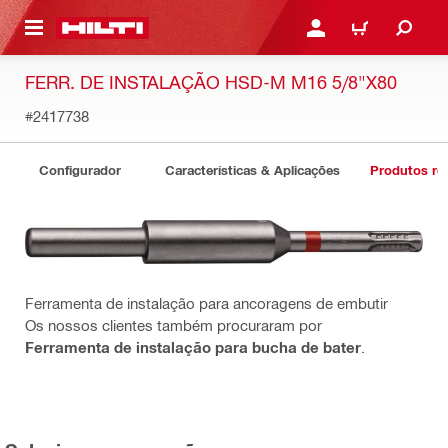
ONTEÚDO PRINCIPAL
ENTRAR OU CADASTRAR
CARRINHO
FERR. DE INSTALAÇÃO HSD-M M16 5/8"X80
#2417738
Configurador
Características & Aplicações
Produtos re
Ferramenta de instalação para ancoragens de embutir
Os nossos clientes também procuraram por
Ferramenta de instalação para bucha de bater
.