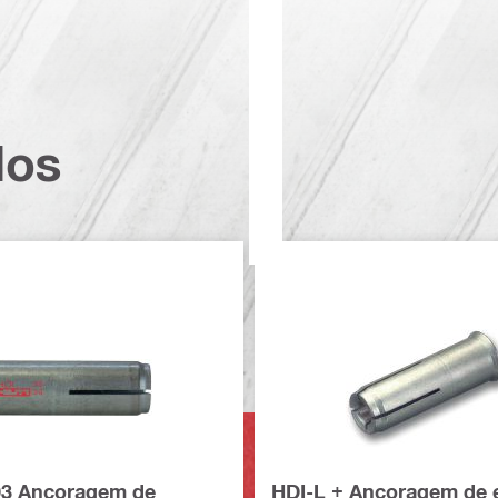
dos
03 Ancoragem de
HDI-L + Ancoragem de 