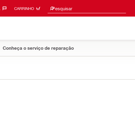
Sugestões de pesquisa
Pesquisar
‎
CARRINHO
Conheça o serviço de reparação