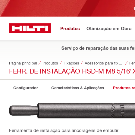
Produtos
Otimização em Obra
Serviço de reparação das suas f
Página principal
Produtos
Fixações
Acessórios para fixações
Fer
FERR. DE INSTALAÇÃO HSD-M M8 5/16"
Configurador
Características & Aplicações
Produtos r
Ferramenta de instalação para ancoragens de embutir