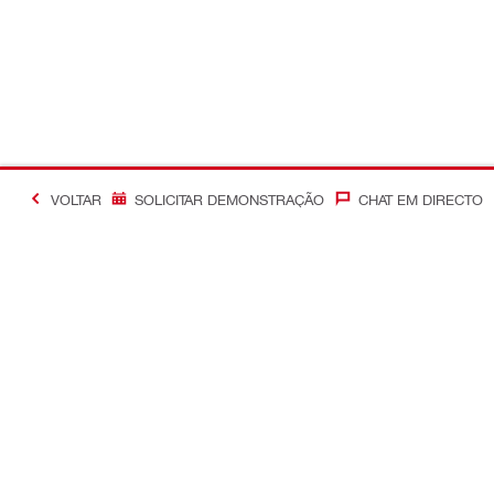
VOLTAR
SOLICITAR DEMONSTRAÇÃO
CHAT EM DIRECTO
Informação adicional
Otimização
Contacte-nos
Controle de