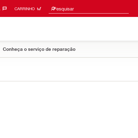
Sugestões de pesquisa
Pesquisar
‎
CARRINHO
Conheça o serviço de reparação