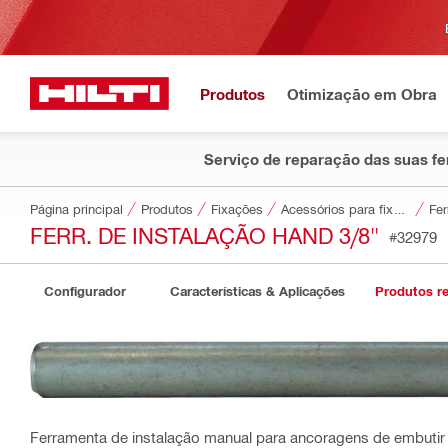
Produtos
Otimização em Obra
Serviço de reparação das suas f
Página principal
Produtos
Fixações
Acessórios para fixações
Fer
FERR. DE INSTALAÇÃO HAND 3/8"
#32979
Configurador
Características & Aplicações
Produtos r
Ferramenta de instalação manual para ancoragens de embuti