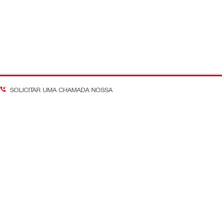
SOLICITAR UMA CHAMADA NOSSA
Acompanhe as últimas tend
 Em Obra
nossos canais globais
 Custos
Facebook