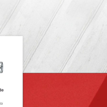
de
to