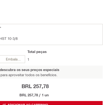
"
/HST 10-3/8
Total
peças
Embalagens
1
 descubra os seus preços especiais
para aproveitar todos os benefícios.
BRL 257,78
BRL 257,78
/
1 un
ADICIONAR AO CARRINHO