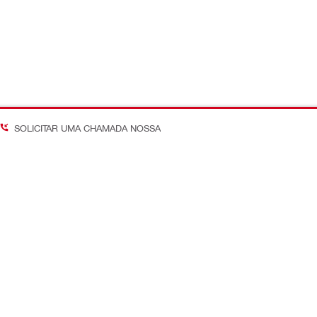
SOLICITAR UMA CHAMADA NOSSA
Acompanhe as últimas tend
 Em Obra
nossos canais globais
 Custos
Facebook