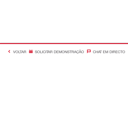
VOLTAR
SOLICITAR DEMONSTRAÇÃO
CHAT EM DIRECTO
Informação adicional
Otimização
Contacte-nos
Controle de