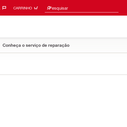
Sugestões de pesquisa
Pesquisar
‎
CARRINHO
Conheça o serviço de reparação