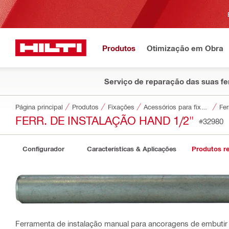
Produtos
Otimização em Obra
Serviço de reparação das suas f
Página principal
Produtos
Fixações
Acessórios para fixações
Fer
FERR. DE INSTALAÇÃO HAND 1/2"
#32980
Configurador
Características & Aplicações
Produtos r
Ferramenta de instalação manual para ancoragens de embuti