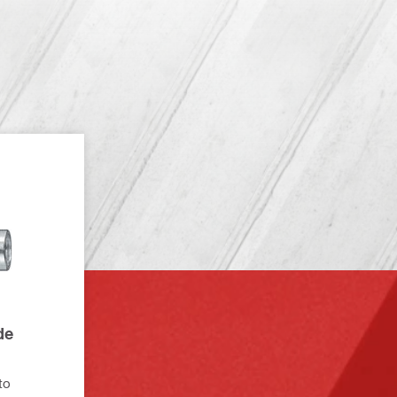
de
to