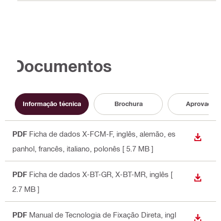
Documentos
Informação técnica
Brochura
Aprovação
PDF
Ficha de dados X-FCM-F
, inglês, alemão, es
DOWN
panhol, francês, italiano, polonês
[ 5.7 MB ]
PDF
Ficha de dados X-BT-GR, X-BT-MR
, inglês
[
DOWN
2.7 MB ]
PDF
Manual de Tecnologia de Fixação Direta
, ingl
DOWN