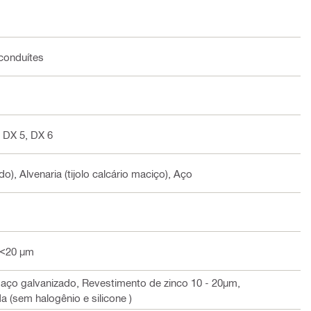
conduítes
 DX 5, DX 6
o), Alvenaria (tijolo calcário maciço), Aço
o <20 µm
 aço galvanizado, Revestimento de zinco 10 - 20µm,
 (sem halogênio e silicone )