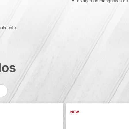
Fixação de mangueiras de 
ualmente.
dos
NEW