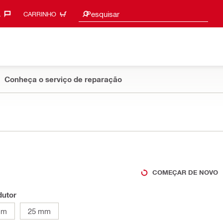
Sugestões de pesquisa
Pesquisar
‎
CARRINHO
Conheça o serviço de reparação
COMEÇAR DE NOVO
dutor
mm
25 mm