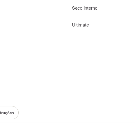
Seco interno
Ultimate
truções