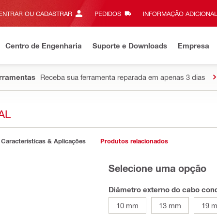
ENTRAR OU CADASTRAR
PEDIDOS
INFORMAÇÃO ADICIONAL
Centro de Engenharia
Suporte e Downloads
Empresa
erramentas
Receba sua ferramenta reparada em apenas 3 dias
AL
Características & Aplicações
Produtos relacionados
Selecione uma opção
Diâmetro externo do cabo con
10 mm
13 mm
19 