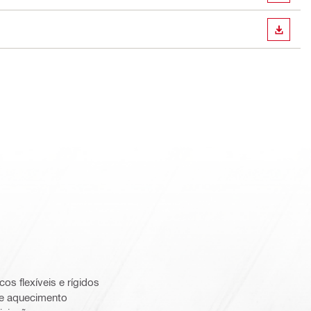
DOWN
cos flexíveis e rígidos
 e aquecimento