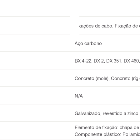
Fixações de cabo, Fixação de 
Aço carbono
BX 4-22, DX 2, DX 351, DX 460,
Concreto (mole), Concreto (rígid
N/A
Galvanizado, revestido a zinc
Elemento de fixação: chapa de
Componente plástico: Poliamida