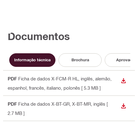
Documentos
Informação técnica
Brochura
Aprovação
PDF
Ficha de dados X-FCM-R HL
, inglês, alemão,
DOWN
espanhol, francês, italiano, polonês
[ 5.3 MB ]
PDF
Ficha de dados X-BT-GR, X-BT-MR
, inglês
[
DOWN
2.7 MB ]