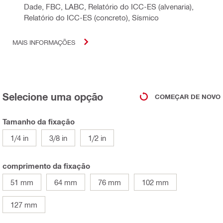
Dade, FBC, LABC, Relatório do ICC-ES (alvenaria),
Relatório do ICC-ES (concreto), Sísmico
MAIS INFORMAÇÕES
Selecione uma opção
COMEÇAR DE NOVO
Tamanho da fixação
1/4 in
3/8 in
1/2 in
comprimento da fixação
51 mm
64 mm
76 mm
102 mm
127 mm