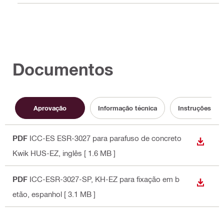
Documentos
Aprovação
Informação técnica
Instruções de u
PDF
ICC-ES ESR-3027 para parafuso de concreto
DOWN
Kwik HUS-EZ
, inglês
[ 1.6 MB ]
PDF
ICC-ESR-3027-SP, KH-EZ para fixação em b
DOWN
etão
, espanhol
[ 3.1 MB ]