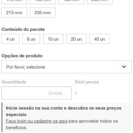
213 mm
235 mm
Conteúdo do pacote
4 un
6 un
10 un
20 un
40 un
Opções de produto
Por favor, selecione
Quantidade
Total
peças
Embalagens
1
Inicie sessão na sua conta e descubra os seus preços
especiais
Faça login ou cadastre-se aqui
para aproveitar todos os
benefícios.