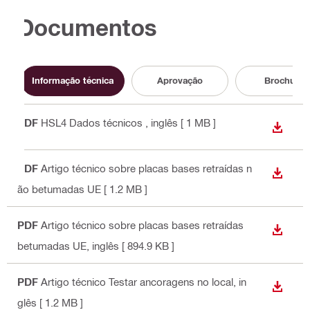
Documentos
Informação técnica
Aprovação
Brochura
PDF
HSL4 Dados técnicos
, inglês
[ 1 MB ]
DOWN
PDF
Artigo técnico sobre placas bases retraídas n
DOWN
ão betumadas UE
[ 1.2 MB ]
PDF
Artigo técnico sobre placas bases retraídas
DOWN
betumadas UE
, inglês
[ 894.9 KB ]
PDF
Artigo técnico Testar ancoragens no local
, in
DOWN
glês
[ 1.2 MB ]