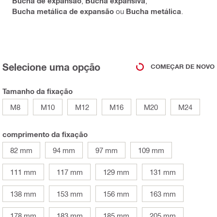
Bucha de expansão
,
Bucha expansiva
,
Bucha metálica de expansão
ou
Bucha metálica
.
Selecione uma opção
COMEÇAR DE NOVO
Tamanho da fixação
M8
M10
M12
M16
M20
M24
comprimento da fixação
82 mm
94 mm
97 mm
109 mm
111 mm
117 mm
129 mm
131 mm
138 mm
153 mm
156 mm
163 mm
178 mm
183 mm
185 mm
205 mm