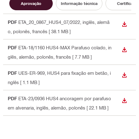
Aprovação
Informação técnica
Certificado
PDF
ETA_20_0867_HUS4_07/2022
, inglês, alemã
DOWN
o, polonês, francês
[ 38.1 MB ]
PDF
ETA-18/1160 HUS4-MAX Parafuso colado
, in
DOWN
glês, alemão, polonês, francês
[ 7.7 MB ]
PDF
UES-ER-969, HUS4 para fixação em betão
, i
DOWN
nglês
[ 1.1 MB ]
PDF
ETA-23/0936 HUS4 ancoragem por parafuso
DOWN
em alvenaria
, inglês, alemão, polonês
[ 22.1 MB ]