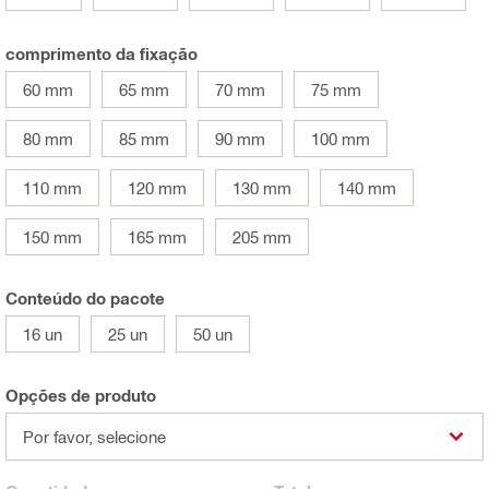
comprimento da fixação
60 mm
65 mm
70 mm
75 mm
80 mm
85 mm
90 mm
100 mm
110 mm
120 mm
130 mm
140 mm
150 mm
165 mm
205 mm
Conteúdo do pacote
16 un
25 un
50 un
Opções de produto
Por favor, selecione