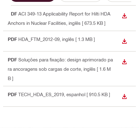
PDF
ACI 349-13 Applicability Report for Hilti HDA
DOWN
Anchors in Nuclear Facilities
, inglês
[ 673.5 KB ]
PDF
HDA_FTM_2012-09
, inglês
[ 1.3 MB ]
DOWN
PDF
Soluções para fixação: design aprimorado pa
DOWN
ra ancoragens sob cargas de corte
, inglês
[ 1.6 M
B ]
PDF
TECH_HDA_ES_2019
, espanhol
[ 910.5 KB ]
DOWN