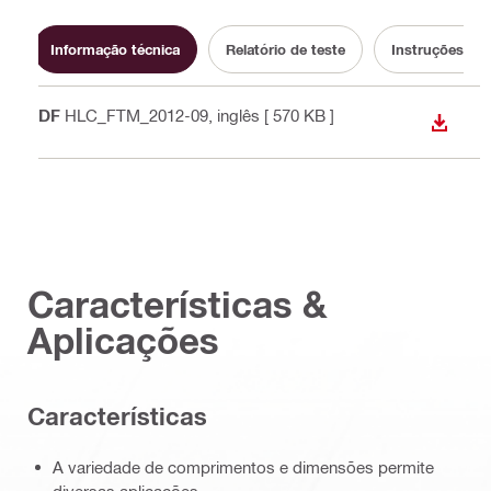
Informação técnica
Relatório de teste
Instruções de 
PDF
HLC_FTM_2012-09
, inglês
[ 570 KB ]
DOWN
Características &
Aplicações
Características
A variedade de comprimentos e dimensões permite