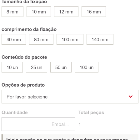
Tamanho da fixação
8 mm
10 mm
12 mm
16 mm
comprimento da fixação
40 mm
80 mm
100 mm
140 mm
Conteúdo do pacote
10 un
25 un
50 un
100 un
Opções de produto
Por favor, selecione
Quantidade
Total
peças
Embalagens
1
Inicie sessão na sua conta e descubra os seus preços