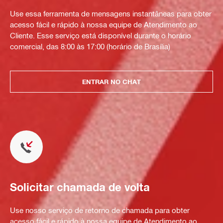
Use essa ferramenta de mensagens instantâneas para obter
acesso fácil e rápido à nossa equipe de Atendimento ao
Cliente. Esse serviço está disponível durante o horário
comercial, das 8:00 às 17:00 (horário de Brasília)
ENTRAR NO CHAT
Solicitar chamada de volta
Use nosso serviço de retorno de chamada para obter
acesso fácil e rápido à nossa equipe de Atendimento ao