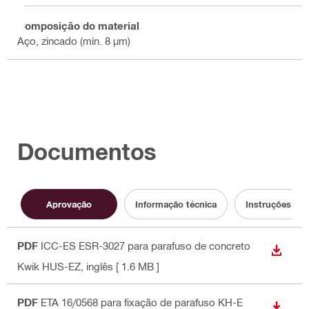
Composição do material
Aço, zincado (mín. 8 µm)
Documentos
Aprovação
Informação técnica
Instruções de u
PDF
ICC-ES ESR-3027 para parafuso de concreto
DOWN
Kwik HUS-EZ
, inglês
[ 1.6 MB ]
PDF
ETA 16/0568 para fixação de parafuso KH-E