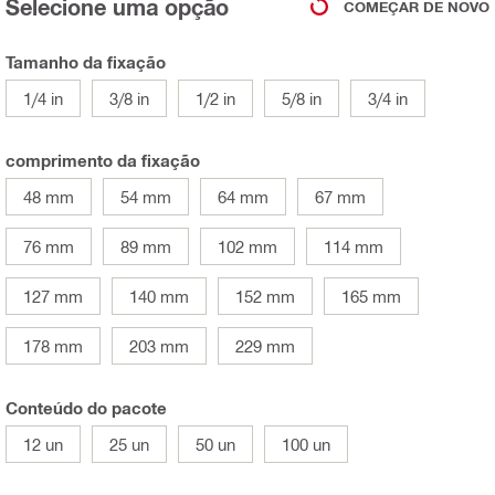
Selecione uma opção
COMEÇAR DE NOVO
Tamanho da fixação
1/4 in
3/8 in
1/2 in
5/8 in
3/4 in
comprimento da fixação
48 mm
54 mm
64 mm
67 mm
76 mm
89 mm
102 mm
114 mm
127 mm
140 mm
152 mm
165 mm
178 mm
203 mm
229 mm
Conteúdo do pacote
12 un
25 un
50 un
100 un