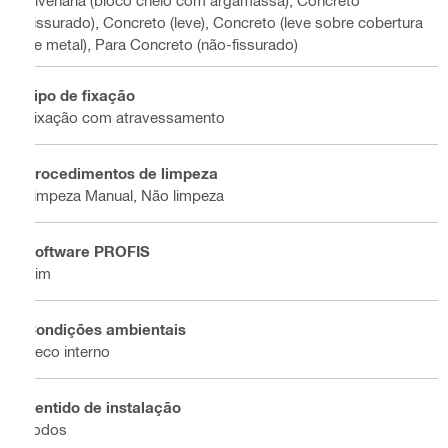
Alvenaria (bloco cheio com argamassa), Concreto
(fissurado), Concreto (leve), Concreto (leve sobre cobertura
de metal), Para Concreto (não-fissurado)
Tipo de fixação
Fixação com atravessamento
Procedimentos de limpeza
Limpeza Manual, Não limpeza
Software PROFIS
Sim
Condições ambientais
Seco interno
Sentido de instalação
Todos