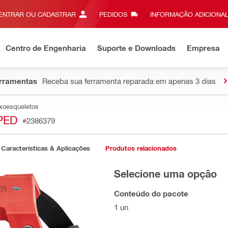
ENTRAR OU CADASTRAR
PEDIDOS
INFORMAÇÃO ADICIONAL
Centro de Engenharia
Suporte e Downloads
Empresa
erramentas
Receba sua ferramenta reparada em apenas 3 dias
exoesqueletos
PED
#2386379
Características & Aplicações
Produtos relacionados
Selecione uma opção
Conteúdo do pacote
1 un