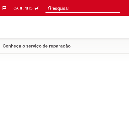
Sugestões de pesquisa
Pesquisar
‎
CARRINHO
Conheça o serviço de reparação