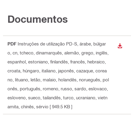
Documentos
PDF
Instruções de utilização PD-S
, árabe, búlgar
DOWN
o, cn, tcheco, dinamarquês, alemão, grego, inglês,
espanhol, estoniano, finlandês, francês, hebraico,
croata, húngaro, italiano, japonês, cazaque, corea
no, lituano, letão, malaio, holandês, norueguês, pol
onês, português, romeno, russo, sardo, eslovaco,
esloveno, sueco, tailandês, turco, ucraniano, vietn
amita, chinês, sérvio
[ 949.5 KB ]