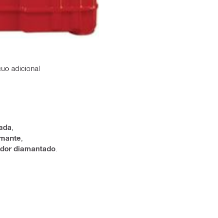
uo adicional
ada
,
amante
,
ador diamantado
.