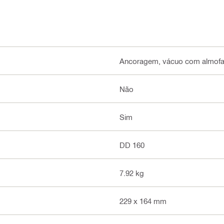
Ancoragem, vácuo com almofad
Não
Sim
DD 160
7.92 kg
229 x 164 mm