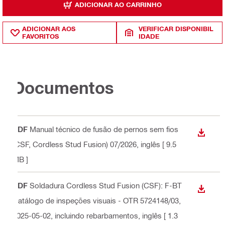
ADICIONAR AO CARRINHO
ADICIONAR AOS
VERIFICAR DISPONIBIL
FAVORITOS
IDADE
Documentos
PDF
Manual técnico de fusão de pernos sem fios
DOWN
(CSF, Cordless Stud Fusion) 07/2026
, inglês
[ 9.5
MB ]
PDF
Soldadura Cordless Stud Fusion (CSF): F-BT
DOWN
Catálogo de inspeções visuais - OTR 5724148/03,
2025-05-02, incluindo rebarbamentos
, inglês
[ 1.3