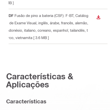
MB ]
PDF
Fusão de pino a bateria (CSF): F-BT, Catálog
DOWN
o de Exame Visual
, inglês, árabe, francês, alemão,
indonésio, italiano, coreano, espanhol, tailandês, t
urco, vietnamita
[ 3.6 MB ]
Características &
Aplicações
Características