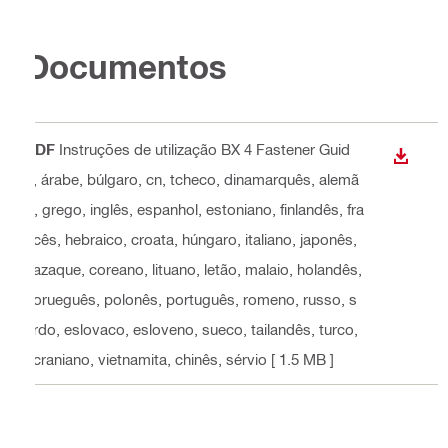
Documentos
PDF
Instruções de utilização BX 4 Fastener Guid
DOWN
e
, árabe, búlgaro, cn, tcheco, dinamarquês, alemã
o, grego, inglês, espanhol, estoniano, finlandês, fra
ncês, hebraico, croata, húngaro, italiano, japonês,
cazaque, coreano, lituano, letão, malaio, holandês,
norueguês, polonês, português, romeno, russo, s
ardo, eslovaco, esloveno, sueco, tailandês, turco,
ucraniano, vietnamita, chinês, sérvio
[ 1.5 MB ]