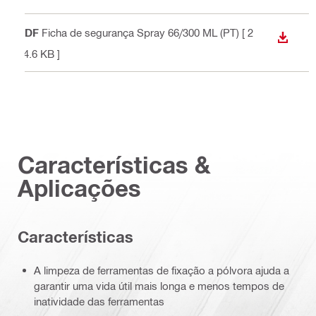
PDF
Ficha de segurança Spray 66/300 ML (PT)
[ 2
DOWN
14.6 KB ]
Características &
Aplicações
Características
A limpeza de ferramentas de fixação a pólvora ajuda a
garantir uma vida útil mais longa e menos tempos de
inatividade das ferramentas