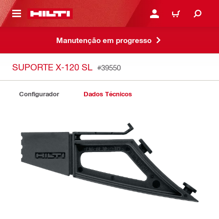
ONTEÚDO PRINCIPAL
ENTRAR OU CADASTRAR
CARRINHO
Manutenção em progresso
SUPORTE X-120 SL
#39550
Configurador
Dados Técnicos