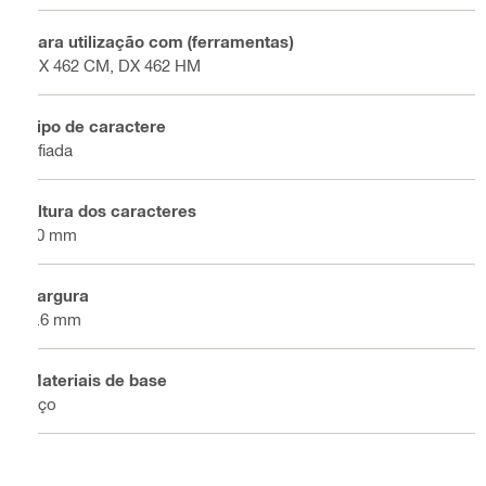
Para utilização com (ferramentas)
DX 462 CM, DX 462 HM
Tipo de caractere
Afiada
Altura dos caracteres
10 mm
Largura
5.6 mm
Materiais de base
Aço