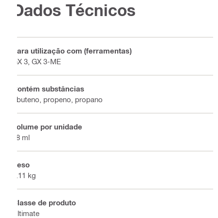
Dados Técnicos
Para utilização com (ferramentas)
GX 3, GX 3-ME
Contém substâncias
i-buteno, propeno, propano
Volume por unidade
98 ml
Peso
0.11 kg
Classe de produto
Ultimate