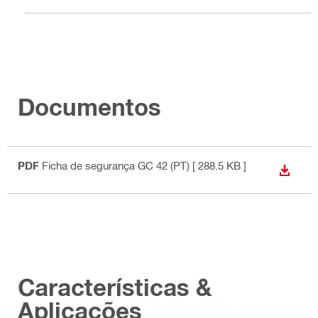
Documentos
PDF
Ficha de segurança GC 42 (PT)
[ 288.5 KB ]
DOWN
Características &
Aplicações