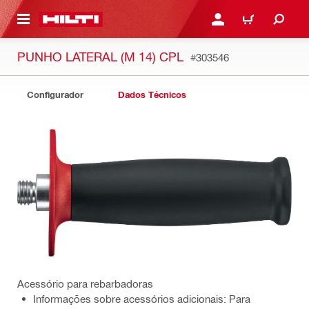
ONTEÚDO PRINCIPAL
ENTRAR OU CADASTRAR
CARRINHO
PUNHO LATERAL (M 14) CPL
#303546
Configurador
Dados Técnicos
Acessório para rebarbadoras
Informações sobre acessórios adicionais: Para