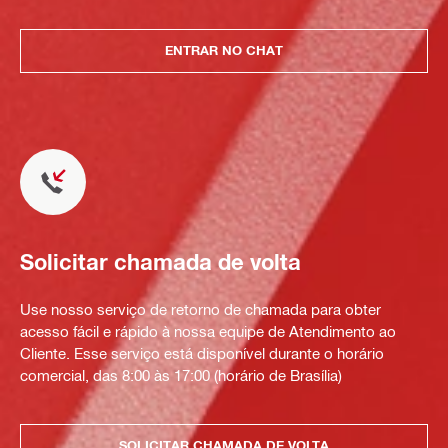
ENTRAR NO CHAT
Solicitar chamada de volta
Use nosso serviço de retorno de chamada para obter
acesso fácil e rápido à nossa equipe de Atendimento ao
Cliente. Esse serviço está disponível durante o horário
comercial, das 8:00 às 17:00 (horário de Brasília)
SOLICITAR CHAMADA DE VOLTA