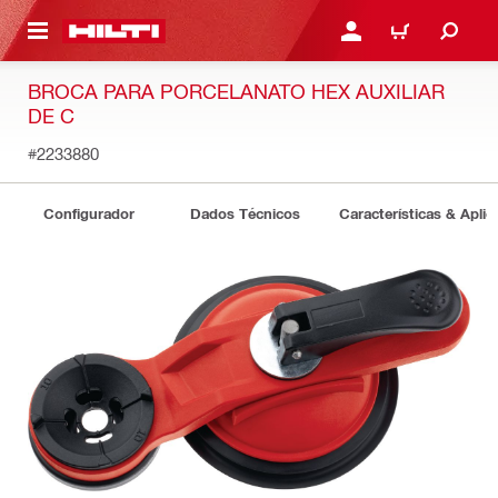
ONTEÚDO PRINCIPAL
ENTRAR OU CADASTRAR
CARRINHO
BROCA PARA PORCELANATO HEX AUXILIAR
DE C
#2233880
Configurador
Dados Técnicos
Características & Apli