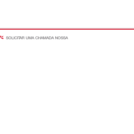
SOLICITAR UMA CHAMADA NOSSA
Acompanhe as últimas tend
 Em Obra
nossos canais globais
 Custos
Facebook
 Engenharia
YouTube