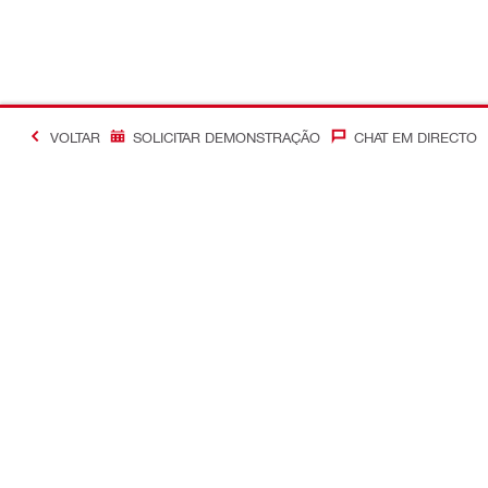
VOLTAR
SOLICITAR DEMONSTRAÇÃO
CHAT EM DIRECTO
Informação adicional
Otimização
Contacte-nos
Controle de
Solicitar contato
Soluções de