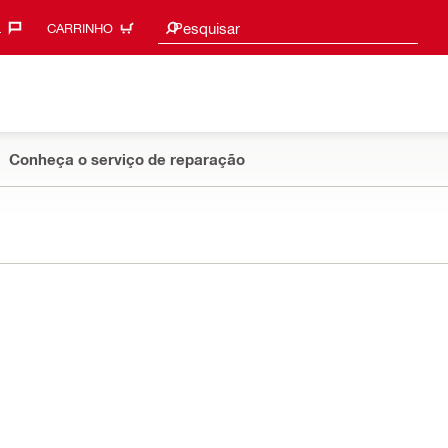
Sugestões de pesquisa
Pesquisar
‎
CARRINHO
Conheça o serviço de reparação