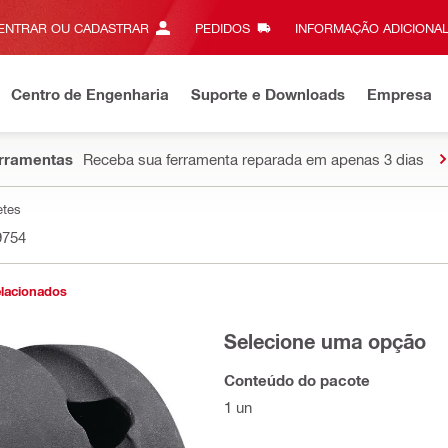
ENTRAR OU CADASTRAR
PEDIDOS
INFORMAÇÃO ADICIONAL
Centro de Engenharia
Suporte e Downloads
Empresa
erramentas
Receba sua ferramenta reparada em apenas 3 dias
etes
9754
elacionados
Selecione uma opção
Conteúdo do pacote
1 un