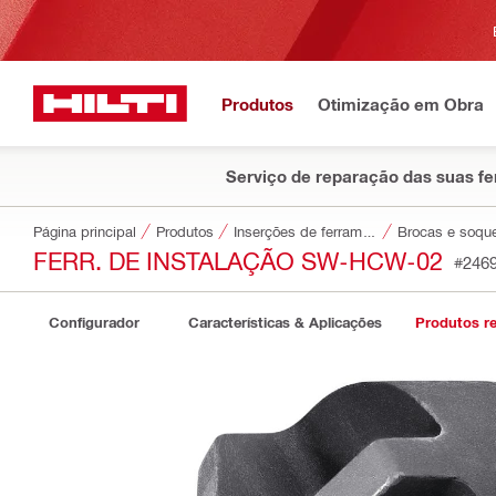
Produtos
Otimização em Obra
Serviço de reparação das suas f
Página principal
Produtos
Inserções de ferramentas
Brocas e soqu
FERR. DE INSTALAÇÃO SW-HCW-02
#246
Configurador
Características & Aplicações
Produtos r