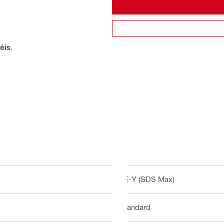
éis
.
TE-Y (SDS Max)
Standard