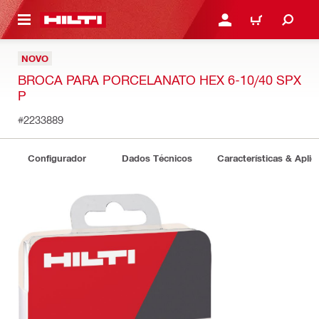
ONTEÚDO PRINCIPAL
ENTRAR OU CADASTRAR
CARRINHO
NOVO
BROCA PARA PORCELANATO HEX 6-10/40 SPX
P
#2233889
Configurador
Dados Técnicos
Características & Apli