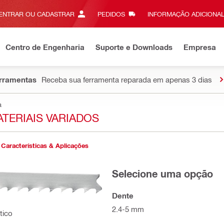
ENTRAR OU CADASTRAR
PEDIDOS
INFORMAÇÃO ADICIONAL
Centro de Engenharia
Suporte e Downloads
Empresa
erramentas
Receba sua ferramenta reparada em apenas 3 dias
a
ATERIAIS VARIADOS
Características & Aplicações
Selecione uma opção
Dente
2.4-5 mm
tico