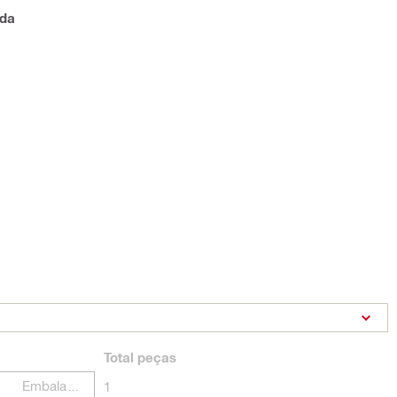
ada
Total
peças
Embalagens
1