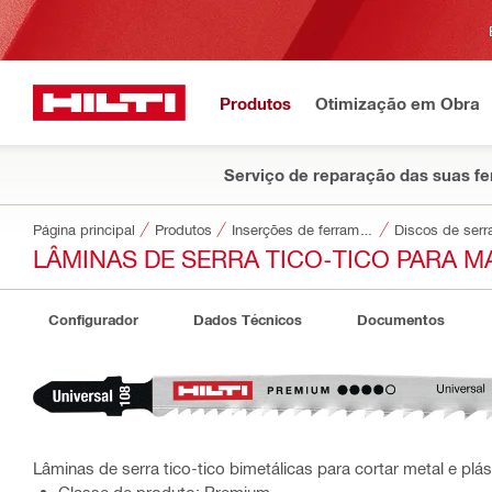
Produtos
Otimização em Obra
Serviço de reparação das suas f
Página principal
Produtos
Inserções de ferramentas
Discos de serr
LÂMINAS DE SERRA TICO-TICO PARA M
Configurador
Dados Técnicos
Documentos
Lâminas de serra tico-tico bimetálicas para cortar metal e plás
Classe de produto: Premium