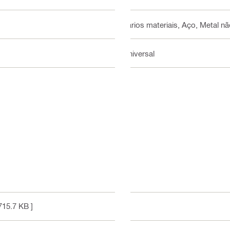
Vários materiais, Aço, Metal n
Universal
715.7 KB ]