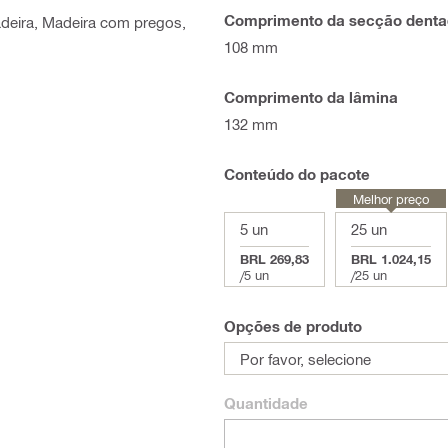
Comprimento da secção dent
Madeira, Madeira com pregos,
108 mm
Comprimento da lâmina
132 mm
Conteúdo do pacote
Melhor preço
5 un
25 un
BRL 269,83
BRL 1.024,15
/
5 un
/
25 un
Opções de produto
Por favor, selecione
Quantidade