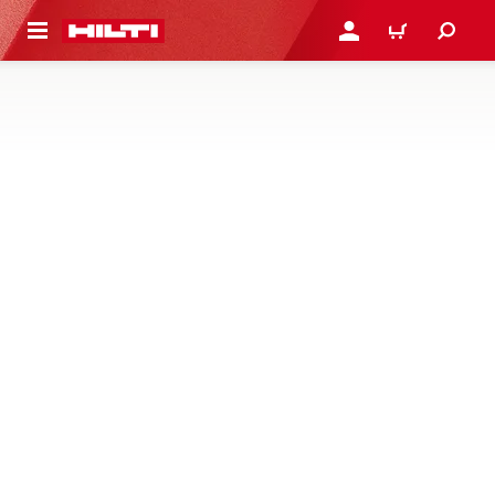
ONTEÚDO PRINCIPAL
ENTRAR OU CADASTRAR
CARRINHO
FORMAÇÕES
Não há produtos nessa categoria
Infelizmente não há resultados correspondentes à
sua seleção. Por favor tente novamente mais tarde