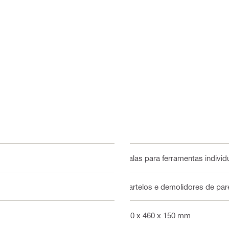
Malas para ferramentas individ
Martelos e demolidores de pa
650 x 460 x 150 mm