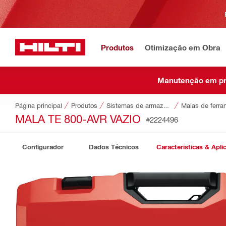
Produtos
Otimização em Obra
Manutenção em pr
Página principal
Produtos
Sistemas de armazenamento e transporte de ferramentas
Malas de ferra
MALA TE 800-AVR VAZIO
#2224496
Configurador
Dados Técnicos
Características & Apli