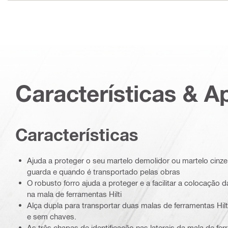
Características & A
Características
Ajuda a proteger o seu martelo demolidor ou martelo cin
guarda e quando é transportado pelas obras
O robusto forro ajuda a proteger e a facilitar a colocação
na mala de ferramentas Hilti
Alça dupla para transportar duas malas de ferramentas Hil
e sem chaves.
As três chapas de identificação nas laterais da mala de fer