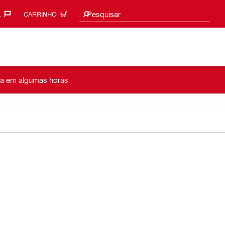
Sugestões de pesquisa
Pesquisar
‎
CARRINHO
lta em algumas horas