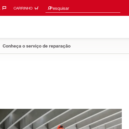
Sugestões de pesquisa
Pesquisar
‎
CARRINHO
Conheça o serviço de reparação