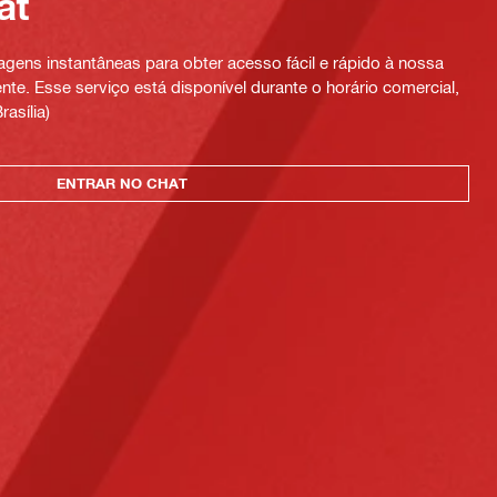
at
ens instantâneas para obter acesso fácil e rápido à nossa
te. Esse serviço está disponível durante o horário comercial,
rasília)
ENTRAR NO CHAT