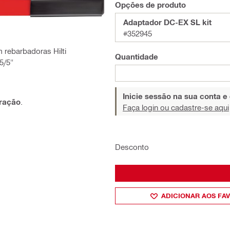
Opções de produto
Adaptador DC-EX SL kit
#352945
rebarbadoras Hilti
Quantidade
5/5"
Inicie sessão na sua conta e
iração
.
Faça login ou cadastre-se aqui
Desconto
ADICIONAR AOS FA