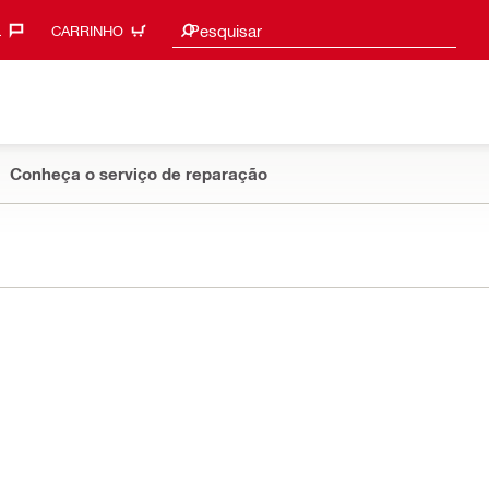
Sugestões de pesquisa
Pesquisar
‎
CARRINHO
Conheça o serviço de reparação