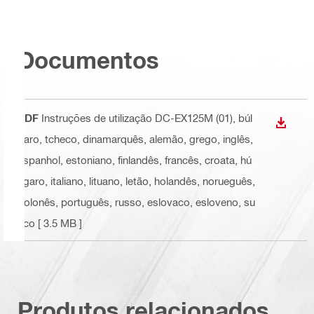
Documentos
PDF
Instruções de utilização DC-EX125M (01)
, búl
DOWN
garo, tcheco, dinamarquês, alemão, grego, inglês,
espanhol, estoniano, finlandês, francês, croata, hú
ngaro, italiano, lituano, letão, holandês, norueguês,
polonês, português, russo, eslovaco, esloveno, su
eco
[ 3.5 MB ]
Produtos relacionados