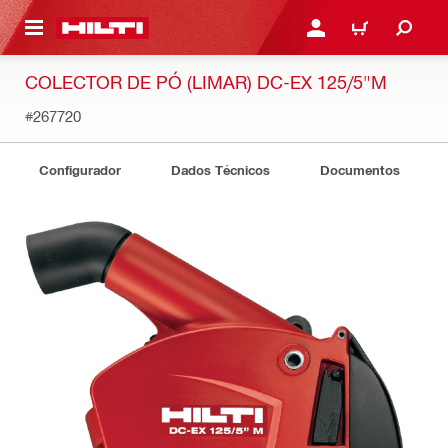
ONTEÚDO PRINCIPAL
ENTRAR OU CADASTRAR
CARRINHO
COLECTOR DE PÓ (LIMAR) DC-EX 125/5"M
#267720
Configurador
Dados Técnicos
Documentos