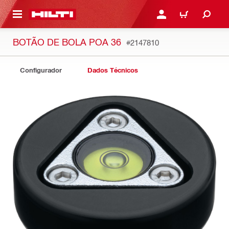
ONTEÚDO PRINCIPAL
ENTRAR OU CADASTRAR
CARRINHO
BOTÃO DE BOLA POA 36
#2147810
Configurador
Dados Técnicos