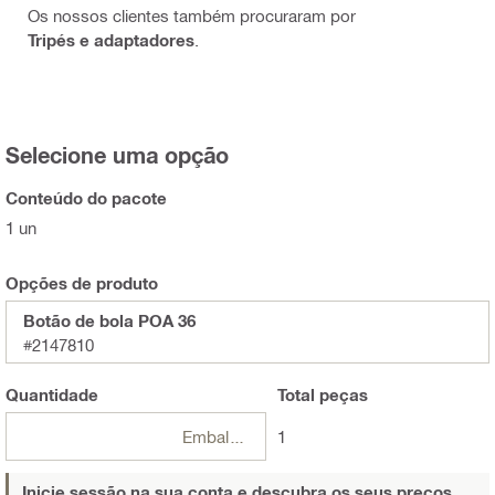
Os nossos clientes também procuraram por
Tripés e adaptadores
.
Selecione uma opção
Conteúdo do pacote
1 un
Opções de produto
Botão de bola POA 36
#2147810
Quantidade
Total
peças
Embalagens
1
Inicie sessão na sua conta e descubra os seus preços