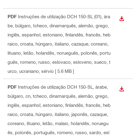
PDF
Instruções de utilização DCH 150-SL (01)
, ára
DOWN
be, búlgaro, tcheco, dinamarquês, alemão, grego,
inglês, espanhol, estoniano, finlandês, francês, heb
raico, croata, húngaro, italiano, cazaque, coreano,
lituano, letão, holandês, norueguês, polonês, portu
guês, romeno, russo, eslovaco, esloveno, sueco, t
urco, ucraniano, sérvio
[ 5.6 MB ]
PDF
Instruções de utilização DCH 150-SL
, árabe,
DOWN
búlgaro, cn, tcheco, dinamarquês, alemão, grego,
inglês, espanhol, estoniano, finlandês, francês, heb
raico, croata, húngaro, italiano, japonês, cazaque,
coreano, lituano, letão, malaio, holandês, noruegu
ês, polonês, português, romeno, russo, sardo, esl