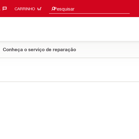
Sugestões de pesquisa
Pesquisar
‎
CARRINHO
Conheça o serviço de reparação