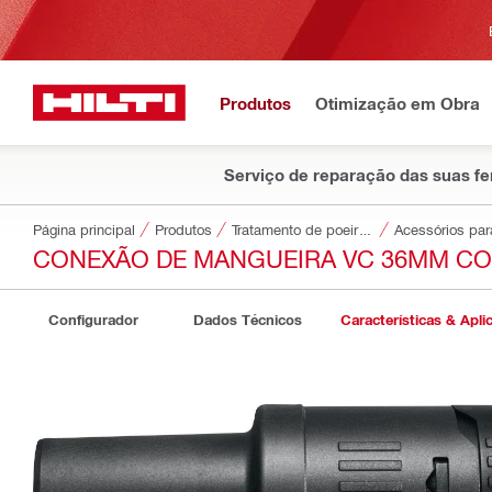
Produtos
Otimização em Obra
Serviço de reparação das suas f
Página principal
Produtos
Tratamento de poeiras e água
CONEXÃO DE MANGUEIRA VC 36MM CO
Configurador
Dados Técnicos
Características & Apli