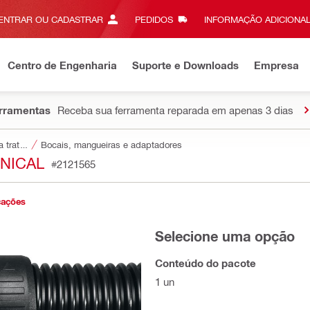
ENTRAR OU CADASTRAR
PEDIDOS
INFORMAÇÃO ADICIONAL
Centro de Engenharia
Suporte e Downloads
Empresa
erramentas
Receba sua ferramenta reparada em apenas 3 dias
Acessórios para tratamento de poeiras e de águas
Bocais, mangueiras e adaptadores
NICAL
#2121565
cações
Selecione uma opção
Conteúdo do pacote
1 un