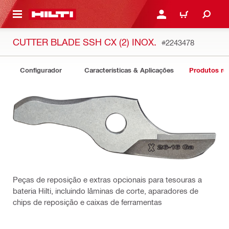
ONTEÚDO PRINCIPAL
ENTRAR OU CADASTRAR
CARRINHO
CUTTER BLADE SSH CX (2) INOX.
#2243478
Configurador
Características & Aplicações
Produtos re
Peças de reposição e extras opcionais para tesouras a
bateria Hilti, incluindo lâminas de corte, aparadores de
chips de reposição e caixas de ferramentas