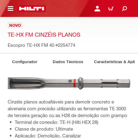
ONTEÚDO PRINCIPAL
ENTRAR OU CADASTRAR
CARRINHO
NOVO
TE-HX FM CINZÉIS PLANOS
Escopro TE-HX FM 40
#2254774
Configurador
Dados Técnicos
Características & Apli
Cinzéis planos autoafiáveis para demolir concreto e
alvenaria com precisão utilizando as ferramentas TE 3000
de terceira geração ou as H28 de demolição com grampo
Terminal de conexão: TE-H (Hilti HEX 28)
Classe de produto: Ultimate
Aplicação: Demolição, Canalizar