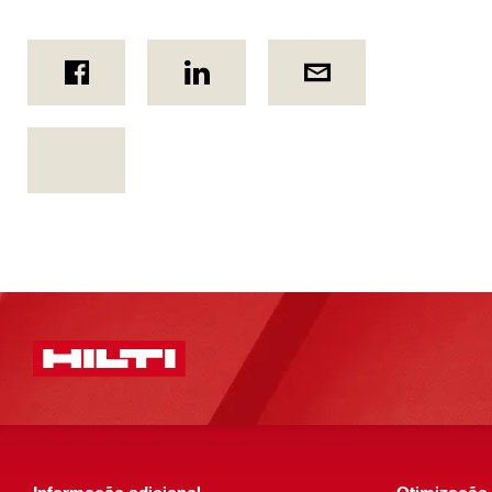
Informação adicional
Otimização