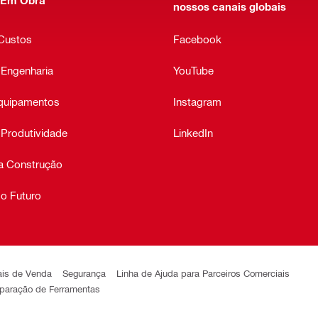
nossos canais globais
 Custos
Facebook
 Engenharia
YouTube
quipamentos
Instagram
 Produtividade
LinkedIn
a Construção
o Futuro
ais de Venda
Segurança
Linha de Ajuda para Parceiros Comerciais
eparação de Ferramentas