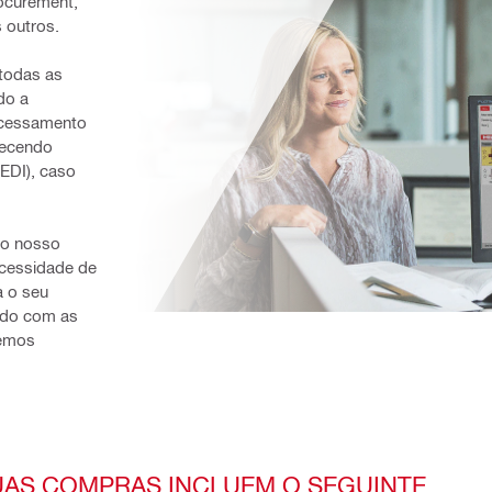
curement, 
 outros.
todas as 
o a 
ocessamento 
ecendo 
EDI), caso 
o nosso 
cessidade de 
 o seu 
do com as 
emos 
UAS COMPRAS INCLUEM O SEGUINTE