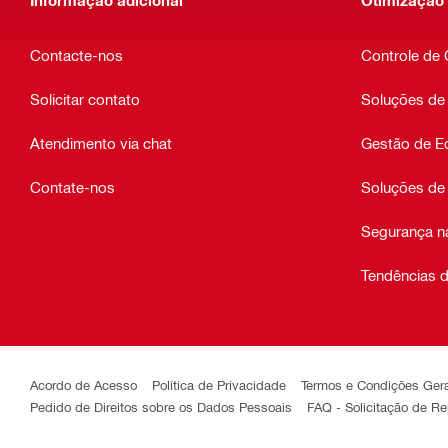
Contacte-nos
Controle de
Solicitar contato
Soluções de
Atendimento via chat
Gestão de E
Contate-nos
Soluções de
Segurança n
Tendências d
Acordo de Acesso
Política de Privacidade
Termos e Condições Ger
Pedido de Direitos sobre os Dados Pessoais
FAQ - Solicitação de R