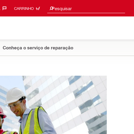
Sugestões de pesquisa
Pesquisar
‎
CARRINHO
Conheça o serviço de reparação